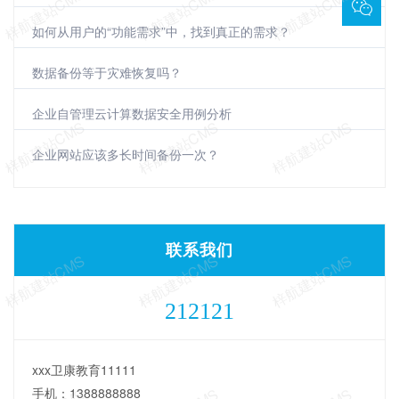
梓航建站CMS
梓航建站CMS
梓航建站CMS
如何从用户的“功能需求”中，找到真正的需求？
数据备份等于灾难恢复吗？
企业自管理云计算数据安全用例分析
梓航建站CMS
梓航建站CMS
梓航建站CMS
企业网站应该多长时间备份一次？
联系我们
梓航建站CMS
梓航建站CMS
梓航建站CMS
212121
xxx卫康教育11111
手机：1388888888