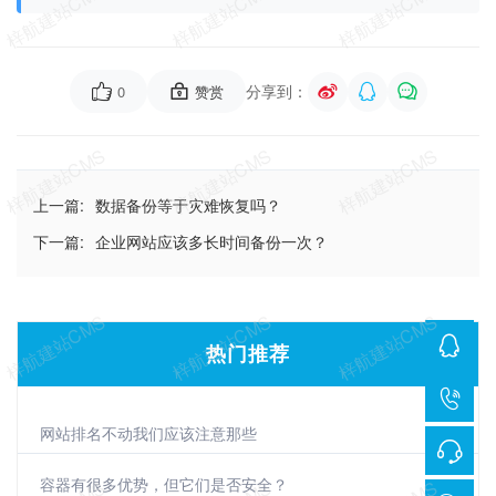
梓航建站CMS
梓航建站CMS
梓航建站CMS
分享到：
0
赞赏
梓航建站CMS
梓航建站CMS
梓航建站CMS
上一篇:
数据备份等于灾难恢复吗？
下一篇:
企业网站应该多长时间备份一次？
梓航建站CMS
梓航建站CMS
梓航建站CMS
热门推荐
网站排名不动我们应该注意那些
容器有很多优势，但它们是否安全？