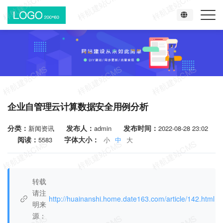
梓航建站CMS
梓航建站CMS
梓航建站CMS
梓航建站CMS
梓航建站CMS
梓航建站CMS
企业自管理云计算数据安全用例分析
分类：
发布人：
发布时间：
新闻资讯
admin
2022-08-28 23:02
阅读：
字体大小：
5583
小
中
大
梓航建站CMS
梓航建站CMS
梓航建站CMS
转载
请注
http://huainanshi.home.date163.com/article/142.html
明来
源：